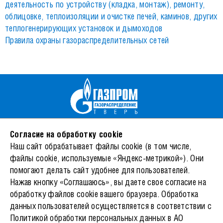
деятельность по устройству (кладка, монтаж), ремонту,
облицовке, теплоизоляции и очистке печей, каминов, других
теплогенерирующих установок и дымоходов
Правила охраны газораспределительных сетей
170026, Тверь, ул. Фурманова, 12/4
Согласие на обработку cookie
© 2026 АО «Газпром газораспределение Тверь»
Наш сайт обрабатывает файлы cookie (в том числе,
Режим работы
файлы cookie, используемые «Яндекс-метрикой»). Они
Пн-Чт: 8:30-17:30, Пт: 8:30-16:45, перерыв 12:30-13:21
помогают делать сайт удобнее для пользователей.
Сб-Вс - Выходной
Нажав кнопку «Соглашаюсь», вы даете свое согласие на
Тел.: +74822522758
обработку файлов cookie вашего браузера. Обработка
8-800-100-01-54
данных пользователей осуществляется в соответствии с
info@tver-gaz.ru
Политикой обработки персональных данных
в АО